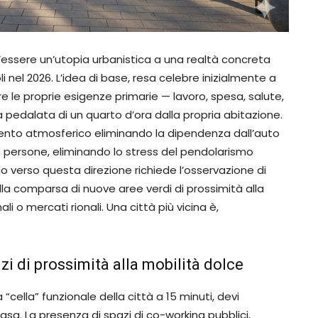
ll’essere un’utopia urbanistica a una realtà concreta
i nel 2026. L’idea di base, resa celebre inizialmente a
e le proprie esigenze primarie — lavoro, spesa, salute,
pedalata di un quarto d’ora dalla propria abitazione.
mento atmosferico eliminando la dipendenza dall’auto
e persone, eliminando lo stress del pendolarismo
do verso questa direzione richiede l’osservazione di
alla comparsa di nuove aree verdi di prossimità alla
 o mercati rionali. Una città più vicina è,
zi di prossimità alla mobilità dolce
“cella” funzionale della città a 15 minuti, devi
 casa. La presenza di spazi di co-working pubblici,