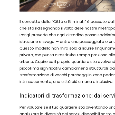
Il concetto della “Città a 15 minuti” è passato da
che sta ridisegnando il volto delle nostre metropol
Parigi, prevede che ogni cittadino possa soddisfar
istruzione e svago — entro una passeggiata o una 
Questo modello non mira solo a ridurre l’inquina
privata, ma punta a restituire tempo prezioso all
urbano. Capire se il proprio quartiere sta evolven
piccoli ma significativi cambiamenti strutturali: d
trasformazione di vecchi parcheggi in zone pedonali
intrinsecamente, una città più umana e inclusiva.
Indicatori di trasformazione: dai servi
Per valutare se il tuo quartiere sta diventando una 
analizzare la diversità dei servizi disponibili sotto