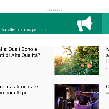
- Pubblicità -
lia: Quali Sono e
M
i di Alta Qualità?
a
i
26
qualità alimentare:
C
ri budelli per
6 