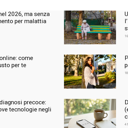
 nel 2026, ma senza
U
mento per malattia
l
s
16
 online: come
P
usto per te
p
18
diagnosi precoce:
D
ve tecnologie negli
(
c
4