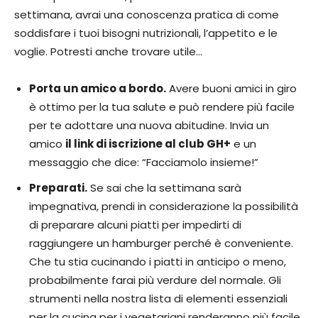
settimana, avrai una conoscenza pratica di come
soddisfare i tuoi bisogni nutrizionali, l’appetito e le
voglie. Potresti anche trovare utile…
Porta un amico a bordo.
Avere buoni amici in giro
è ottimo per la tua salute e può rendere più facile
per te adottare una nuova abitudine. Invia un
amico
il link di iscrizione al club GH+
e un
messaggio che dice: “Facciamolo insieme!”
Preparati.
Se sai che la settimana sarà
impegnativa, prendi in considerazione la possibilità
di preparare alcuni piatti per impedirti di
raggiungere un hamburger perché è conveniente.
Che tu stia cucinando i piatti in anticipo o meno,
probabilmente farai più verdure del normale. Gli
strumenti nella nostra lista di elementi essenziali
per la cucina per i vegetariani renderanno più facile