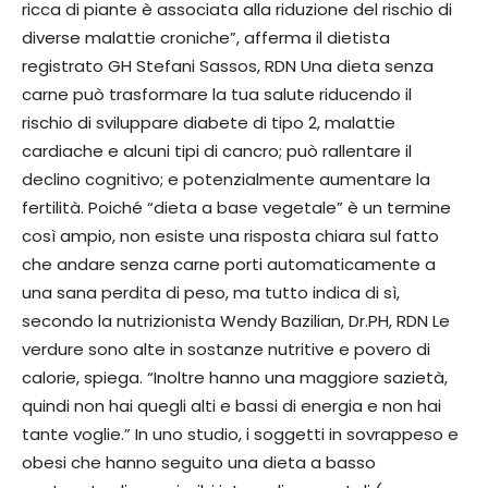
ricca di piante è associata alla riduzione del rischio di
diverse malattie croniche”, afferma il dietista
registrato GH Stefani Sassos, RDN Una dieta senza
carne può trasformare la tua salute riducendo il
rischio di sviluppare diabete di tipo 2, malattie
cardiache e alcuni tipi di cancro; può rallentare il
declino cognitivo; e potenzialmente aumentare la
fertilità. Poiché “dieta a base vegetale” è un termine
così ampio, non esiste una risposta chiara sul fatto
che andare senza carne porti automaticamente a
una sana perdita di peso, ma tutto indica di sì,
secondo la nutrizionista Wendy Bazilian, Dr.PH, RDN Le
verdure sono alte in sostanze nutritive e povero di
calorie, spiega. “Inoltre hanno una maggiore sazietà,
quindi non hai quegli alti e bassi di energia e non hai
tante voglie.” In uno studio, i soggetti in sovrappeso e
obesi che hanno seguito una dieta a basso