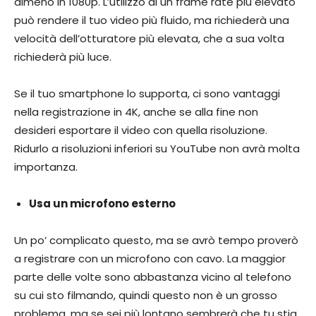
almeno in 1080p. L’utilizzo di un frame rate più elevato
può rendere il tuo video più fluido, ma richiederà una
velocità dell’otturatore più elevata, che a sua volta
richiederà più luce.
Se il tuo smartphone lo supporta, ci sono vantaggi
nella registrazione in 4K, anche se alla fine non
desideri esportare il video con quella risoluzione.
Ridurlo a risoluzioni inferiori su YouTube non avrà molta
importanza.
Usa un microfono esterno
Un po’ complicato questo, ma se avrò tempo proverò
a registrare con un microfono con cavo. La maggior
parte delle volte sono abbastanza vicino al telefono
su cui sto filmando, quindi questo non è un grosso
problema, ma se sei più lontano sembrerà che tu stia