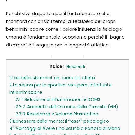
Per chi vive di sport, o per il fantallenatore che
monitora con ansia i tempi di recupero dei propri
beniamini, capire come il calore influenzi la fisiologia
umana è fondamentale. Scopriamo perché il “bagno
di calore” è il segreto per la longevità atletica.
Indice:
[
Nascondi
]
1
I benefici sistemici: un cuore da atleta
2
La sauna per lo sportivo: recupero, infortuni e
infiammazione
2.1
1. Riduzione di Infiammazioni e DOMS
2.2
2. Aumento dell’Ormone della Crescita (GH)
2.3
3. Resistenza e Volume Plasmatico
3
Benessere della mente: Il “reset” psicologico
4
I Vantaggi di Avere una Sauna a Portata di Mano